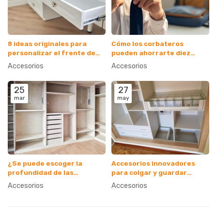
8 ideas originales para
Cómo los corbateros
personalizar el frente de
pueden ahorrarte diez
tus cajoneras a medida
minutos cada mañana
Accesorios
Accesorios
25
27
mar
may
¿Se puede escoger la
Accesorios innovadores
profundidad de las
para colgar y guardar
cajoneras?
prendas largas
Accesorios
Accesorios