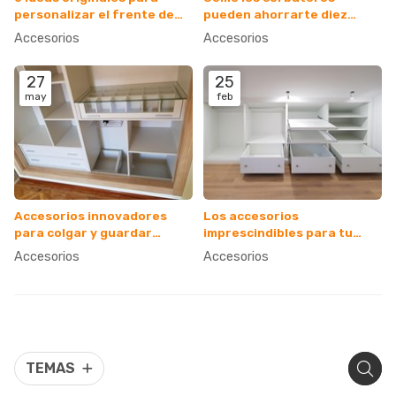
personalizar el frente de
pueden ahorrarte diez
tus cajoneras a medida
minutos cada mañana
Accesorios
Accesorios
27
25
may
feb
Accesorios innovadores
Los accesorios
para colgar y guardar
imprescindibles para tu
prendas largas
armario
Accesorios
Accesorios
TEMAS