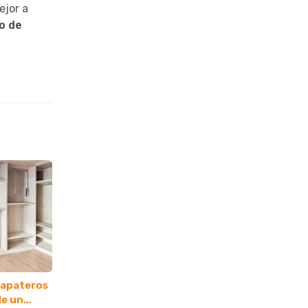
ejor a
o de
zapateros
de un