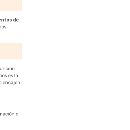
ntos de
mos
función
mos es la
s encajen
rmación o