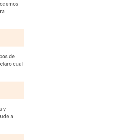
 podemos
ra
ipos de
claro cual
a y
yude a