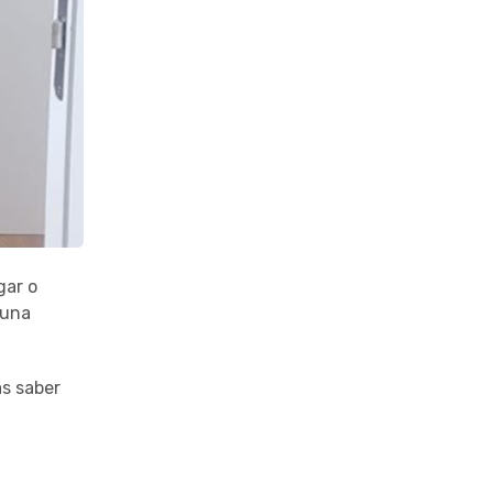
gar o
 una
as saber