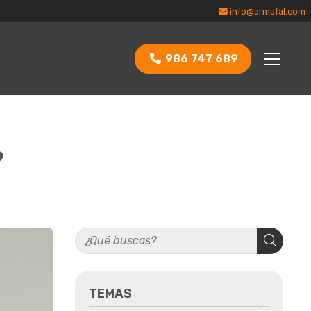
info@armafal.com
986 747 689
?
TEMAS