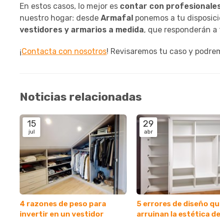
En estos casos, lo mejor es
contar con profesionale
nuestro hogar: desde
Armafal
ponemos a tu disposici
vestidores y armarios a medida
, que responderán a
¡
Contacta con nosotros
! Revisaremos tu caso y podr
Noticias relacionadas
15
29
jul
abr
4 razones de peso para
5 errores de diseño q
invertir en un vestidor
arruinan la estética d