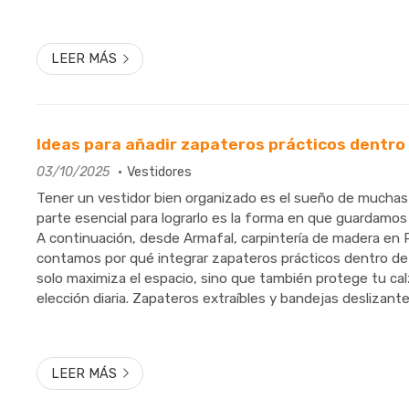
armarios a medida en Pontevedra, estaremos encantados de
LEER MÁS
Ideas para añadir zapateros prácticos dentro
03/10/2025
Vestidores
Tener un vestidor bien organizado es el sueño de muchas
parte esencial para lograrlo es la forma en que guardamo
A continuación, desde Armafal, carpintería de madera en 
contamos por qué integrar zapateros prácticos dentro de
solo maximiza el espacio, sino que también protege tu calz
elección diaria. Zapateros extraíbles y bandejas deslizan
extraíbles son una solución elegante y funcional que perm.
LEER MÁS