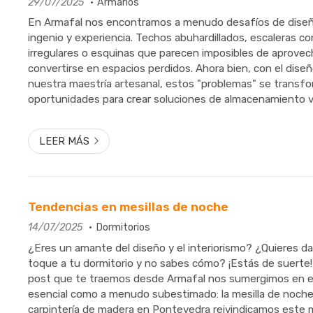
29/07/2025
Armarios
En Armafal nos encontramos a menudo desafíos de diseñ
ingenio y experiencia. Techos abuhardillados, escaleras c
irregulares o esquinas que parecen imposibles de aprovec
convertirse en espacios perdidos. Ahora bien, con el dis
nuestra maestría artesanal, estos "problemas" se transf
oportunidades para crear soluciones de almacenamiento
personalizadas y funcionales. Olvídate de los armarios estándar que no
encajan; es hora de...
LEER MÁS
Tendencias en mesillas de noche
14/07/2025
Dormitorios
¿Eres un amante del diseño y el interiorismo? ¿Quieres d
toque a tu dormitorio y no sabes cómo? ¡Estás de suerte
post que te traemos desde Armafal nos sumergimos en 
esencial como a menudo subestimado: la mesilla de noche
carpintería de madera en Pontevedra reivindicamos este