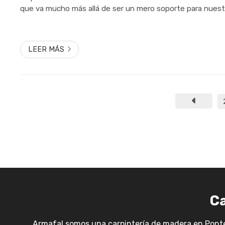
que va mucho más allá de ser un mero soporte para nuestr
libro de turno. ¿Listo para descubrir las últimas tendencia
M...
LEER MÁS
Ca
Armafal somos una carpintería de madera en Ponte