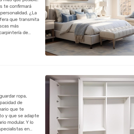
s te confirmará
personalidad. ¿La
ósfera que transmita
uscas más
arpintería de
 El di...
guardar ropa,
apacidad de
mario que te
ito y que se adapte
io modular. Y lo
specialistas en