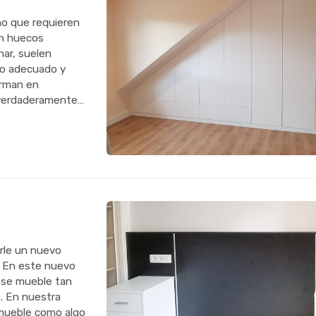
o que requieren
on huecos
har, suelen
eño adecuado y
orman en
 verdaderamente
arle un nuevo
! En este nuevo
ese mueble tan
. En nuestra
 mueble como algo