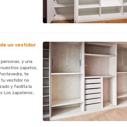
 darle f...
 de un vestidor
 personas, y una
s nuestros zapatos.
Pontevedra, te
 tu vestidor no
ado y facilita la
tes Los zapateros
..