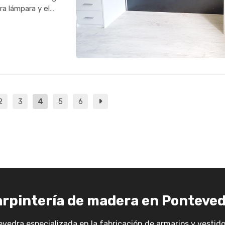
a lámpara y el
s? ¡Sigue leyendo!
2
3
4
5
6
rpintería de madera en Ponteve
vedra especializada en la fabricación de armarios y vestid