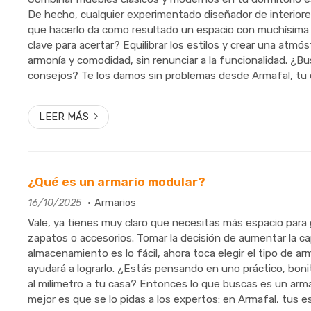
De hecho, cualquier experimentado diseñador de interiore
que hacerlo da como resultado un espacio con muchísima 
clave para acertar? Equilibrar los estilos y crear una atm
armonía y comodidad, sin renunciar a la funcionalidad. ¿B
consejos? Te los damos sin problemas desde Armafal, tu c
madera en Pontevedra. Tendencias en dormitorios para 2025
LEER MÁS
¿Qué es un armario modular?
16/10/2025
Armarios
Vale, ya tienes muy claro que necesitas más espacio para 
zapatos o accesorios. Tomar la decisión de aumentar la c
almacenamiento es lo fácil, ahora toca elegir el tipo de ar
ayudará a lograrlo. ¿Estás pensando en uno práctico, bon
al milímetro a tu casa? Entonces lo que buscas es un armar
mejor es que se lo pidas a los expertos: en Armafal, tus e