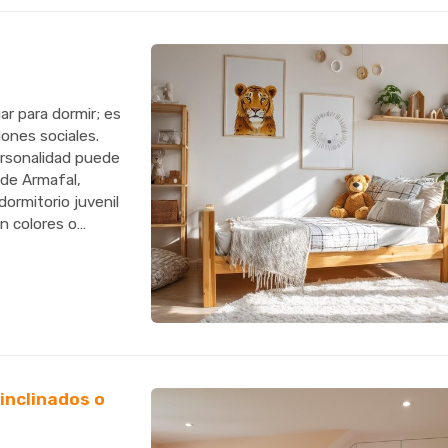
r para dormir; es
iones sociales.
ersonalidad puede
sde Armafal,
dormitorio juvenil
en colores o
si...
inclinados o