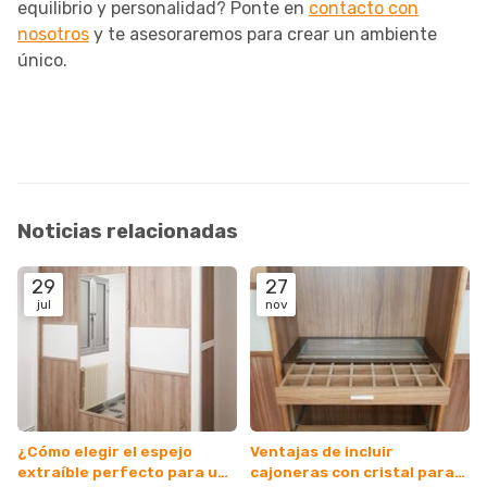
equilibrio y personalidad? Ponte en
contacto con
nosotros
y te asesoraremos para crear un ambiente
único.
Noticias relacionadas
29
27
jul
nov
¿Cómo elegir el espejo
Ventajas de incluir
extraíble perfecto para un
cajoneras con cristal para