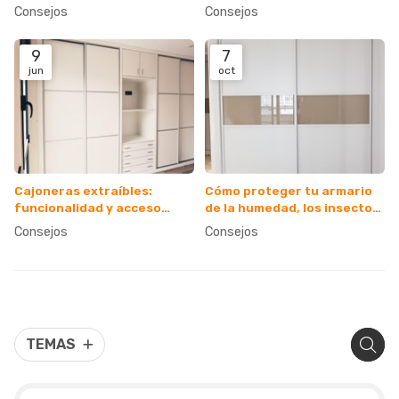
armario estrecho?
facilitar la visualización
Consejos
Consejos
9
7
jun
oct
Cajoneras extraíbles:
Cómo proteger tu armario
funcionalidad y acceso
de la humedad, los insectos
rápido a tus prendas
y el polvo
Consejos
Consejos
TEMAS