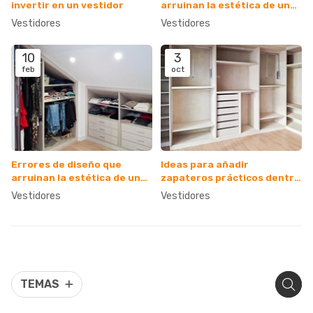
invertir en un vestidor
arruinan la estética de un
vestidor de madera
Vestidores
Vestidores
10
3
feb
oct
Errores de diseño que
Ideas para añadir
arruinan la estética de un
zapateros prácticos dentro
vestidor de madera
de un vestidor
Vestidores
Vestidores
TEMAS