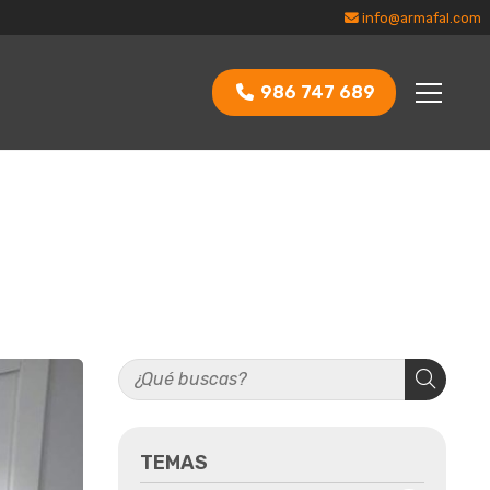
info@armafal.com
986 747 689
TEMAS