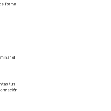
 de forma
iminar el
ntas tus
formación!