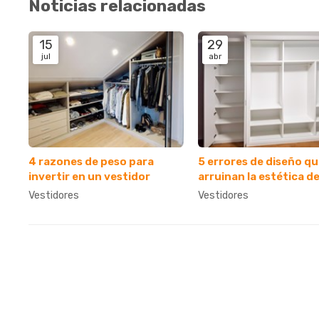
Noticias relacionadas
15
29
jul
abr
4 razones de peso para
5 errores de diseño q
invertir en un vestidor
arruinan la estética d
vestidor de madera
Vestidores
Vestidores