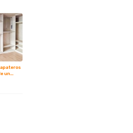
zapateros
de un