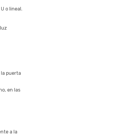
U o lineal.
 luz
 la puerta
ho, en las
nte a la