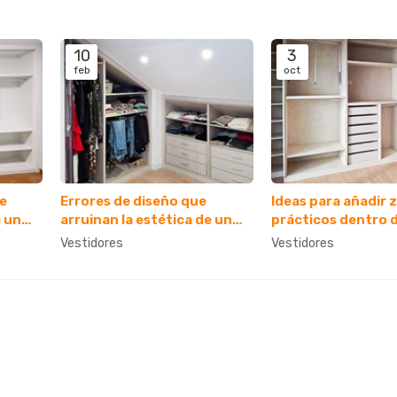
10
3
feb
oct
ue
Errores de diseño que
Ideas para añadir 
e un
arruinan la estética de un
prácticos dentro 
vestidor de madera
vestidor
Vestidores
Vestidores