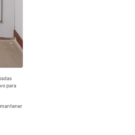
iadas
vo para
a mantener