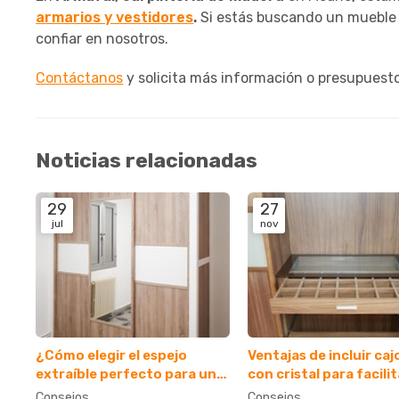
armarios y vestidores
.
Si estás buscando un mueble d
confiar en nosotros.
Contáctanos
y solicita más información o presupuest
Noticias relacionadas
29
27
jul
nov
¿Cómo elegir el espejo
Ventajas de incluir ca
extraíble perfecto para un
con cristal para facilit
armario estrecho?
visualización
Consejos
Consejos