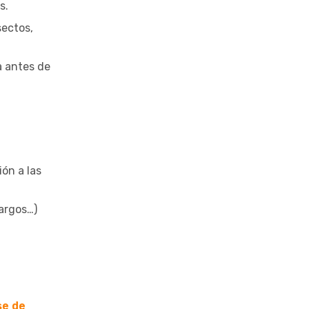
s.
sectos,
a antes de
ión a las
largos…)
se de