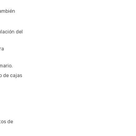
también
ulación del
ra
mario.
o de cajas
tos de