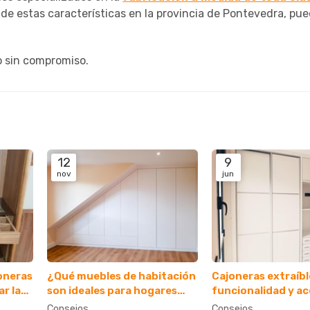
e estas características en la provincia de Pontevedra, pu
o sin compromiso.
12
9
nov
jun
joneras
¿Qué muebles de habitación
Cajoneras extraíbl
ar la
son ideales para hogares
funcionalidad y a
con techos altos?
rápido a tus prend
Consejos
Consejos