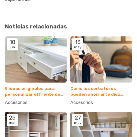
Noticias relacionadas
10
13
jun
may
8 ideas originales para
Cómo los corbateros
personalizar el frente de
pueden ahorrarte diez
tus cajoneras a medida
minutos cada mañana
Accesorios
Accesorios
25
27
mar
may