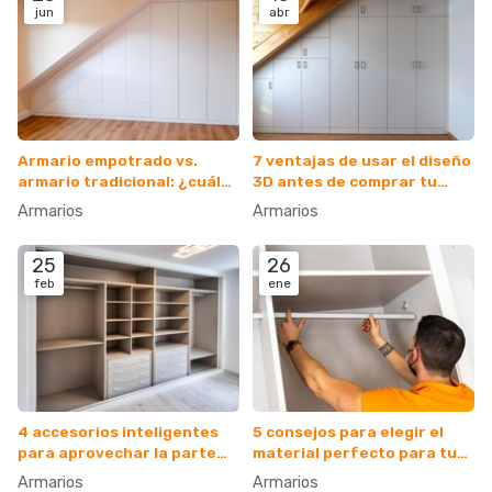
jun
abr
Armario empotrado vs.
7 ventajas de usar el diseño
armario tradicional: ¿cuál
3D antes de comprar tu
es el ideal para mí?
armario
Armarios
Armarios
25
26
feb
ene
4 accesorios inteligentes
5 consejos para elegir el
para aprovechar la parte
material perfecto para tu
más alta del armario
armario de madera
Armarios
Armarios