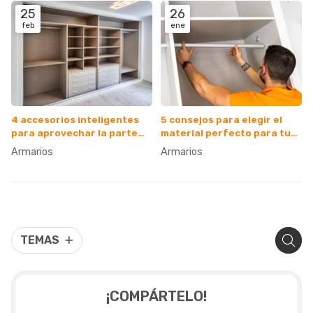
25
26
feb
ene
4 accesorios inteligentes
5 consejos para elegir el
para aprovechar la parte
material perfecto para tu
más alta del armario
armario de madera
Armarios
Armarios
TEMAS
¡COMPÁRTELO!