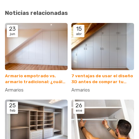
Noticias relacionadas
23
15
jun
abr
Armario empotrado vs.
7 ventajas de usar el diseño
armario tradicional: ¿cuál
3D antes de comprar tu
es el ideal para mí?
armario
Armarios
Armarios
25
26
feb
ene