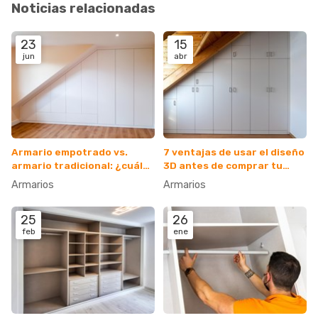
Noticias relacionadas
23
15
jun
abr
Armario empotrado vs.
7 ventajas de usar el diseño
armario tradicional: ¿cuál
3D antes de comprar tu
es el ideal para mí?
armario
Armarios
Armarios
25
26
feb
ene