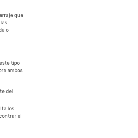
erraje que
 las
da o
 este tipo
obre ambos
te del
lta los
contrar el