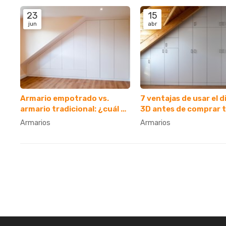
23
15
jun
abr
Armario empotrado vs.
7 ventajas de usar el 
armario tradicional: ¿cuál es
3D antes de comprar 
el ideal para mí?
armario
Armarios
Armarios