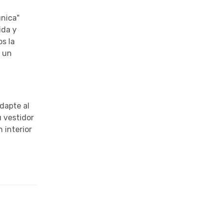
única"
ida y
s la
a un
dapte al
u vestidor
 interior