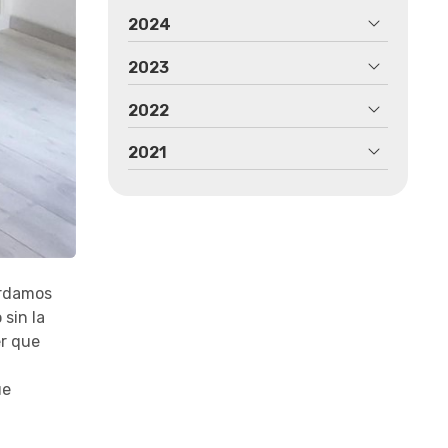
2024
2023
2022
2021
rdamos
sin la
er que
ue