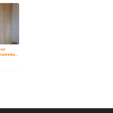
tus
e humedad