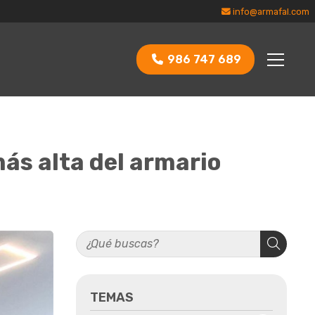
info@armafal.com
986 747 689
más alta del armario
TEMAS